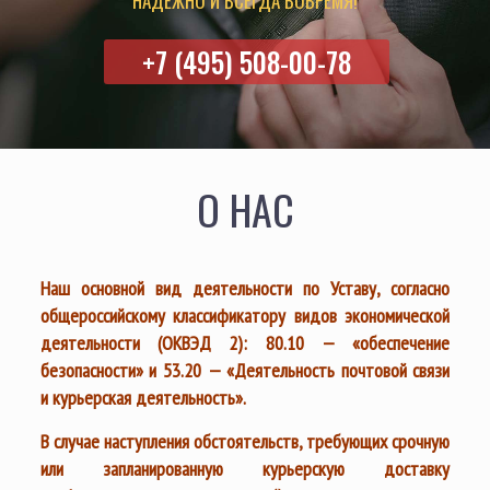
НАДЁЖНО И ВСЕГДА ВОВРЕМЯ!
+7 (495) 508-00-78
О НАС
Наш основной вид деятельности по Уставу, согласно
общероссийскому классификатору видов экономической
деятельности (ОКВЭД 2): 80.10 — «обеспечение
безопасности» и 53.20 — «Деятельность почтовой связи
и курьерская деятельность».
В случае наступления обстоятельств, требующих срочную
или запланированную курьерскую доставку